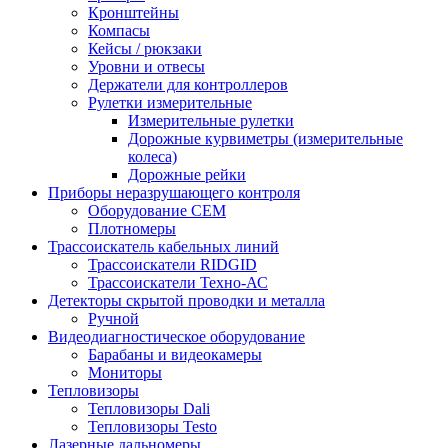
Кронштейны
Компасы
Кейсы / рюкзаки
Уровни и отвесы
Держатели для контроллеров
Рулетки измерительные
Измерительные рулетки
Дорожные курвиметры (измерительные
колеса)
Дорожные рейки
Приборы неразрушающего контроля
Оборудование CEM
Плотномеры
Трассоискатель кабельных линий
Трассоискатели RIDGID
Трассоискатели Техно-АС
Детекторы скрытой проводки и металла
Ручной
Видеодиагностическое оборудование
Барабаны и видеокамеры
Мониторы
Тепловизоры
Тепловизоры Dali
Тепловизоры Testo
Лазерные дальномеры