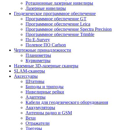
Ротационные лазерные нивелиры
Лазерные нивелиры
Геодезическое программное обеспечение
Программное обеспечение GT
Программное обеспечение Leica
Программное обеспечение Spectra Precision
Программное обеспечение Trimble
По E-Survey
Полевое ПО Carlson
Чертежные принадлежности
Планиметры
Курвиметры
Наземные 3D-лазерные сканеры
SLAM-сканеры
Аксессуары
Штативы
Биподы и триподы
Нивелирные рейки
Адаптеры
Кабели для геодезического оборудования
Аккумуляторы
Антенны радио и GSM
Вехи
Отражатели
Трегеры