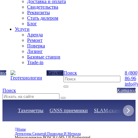
Доставка и оплата
Свидетельства
Реквизиты
Стать дилером
Блог
Услуги
Аренда
Ремонт
Поверка
Лизинг
Базовые станци
Trade-in
Каталог
Поиск
8 (800
86-96
info@g
Поиск
Тахеометры
GNSS приемники
SLAM-сканеры
Н
Home
Детекторы Скрытой Проводки И Металла
Металлодетектор BOSCH GMS 120 Professional