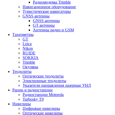
Радиомодемы Trimble
Навигационное оборудование
Туристические навигаторы
GNSS антенны
GNSS антенны
GT антенны
Антенны радио и GSM
Тахеометры
GT
Leica
Nikon
RUIDE
SOKKIA
Trimble
Окуляры
Теодолиты
Оптические теодолиты
Электронные теодолиты
Указатели направления лазерные УНЛ
Рации и радиостанции
Радиостанции Motorola
Turbosky T9
Нивелиры
Цифровые нивелиры
Оптические нивелиры