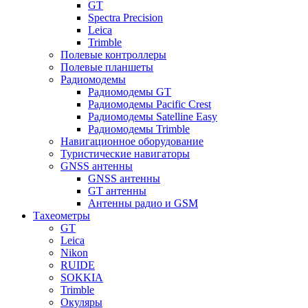
GT
Spectra Precision
Leica
Trimble
Полевые контроллеры
Полевые планшеты
Радиомодемы
Радиомодемы GT
Радиомодемы Pacific Crest
Радиомодемы Satelline Easy
Радиомодемы Trimble
Навигационное оборудование
Туристические навигаторы
GNSS антенны
GNSS антенны
GT антенны
Антенны радио и GSM
Тахеометры
GT
Leica
Nikon
RUIDE
SOKKIA
Trimble
Окуляры