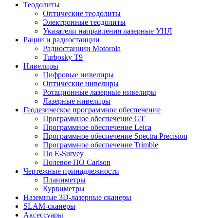
Теодолиты
Оптические теодолиты
Электронные теодолиты
Указатели направления лазерные УНЛ
Рации и радиостанции
Радиостанции Motorola
Turbosky T9
Нивелиры
Цифровые нивелиры
Оптические нивелиры
Ротационные лазерные нивелиры
Лазерные нивелиры
Геодезическое программное обеспечение
Программное обеспечение GT
Программное обеспечение Leica
Программное обеспечение Spectra Precision
Программное обеспечение Trimble
По E-Survey
Полевое ПО Carlson
Чертежные принадлежности
Планиметры
Курвиметры
Наземные 3D-лазерные сканеры
SLAM-сканеры
Аксессуары