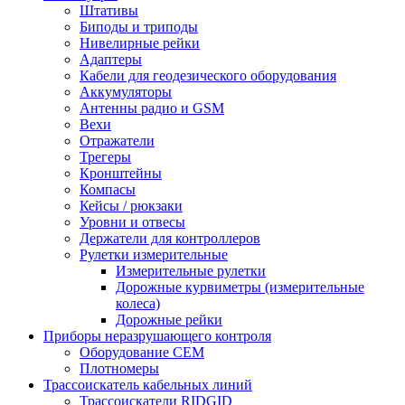
Штативы
Биподы и триподы
Нивелирные рейки
Адаптеры
Кабели для геодезического оборудования
Аккумуляторы
Антенны радио и GSM
Вехи
Отражатели
Трегеры
Кронштейны
Компасы
Кейсы / рюкзаки
Уровни и отвесы
Держатели для контроллеров
Рулетки измерительные
Измерительные рулетки
Дорожные курвиметры (измерительные
колеса)
Дорожные рейки
Приборы неразрушающего контроля
Оборудование CEM
Плотномеры
Трассоискатель кабельных линий
Трассоискатели RIDGID