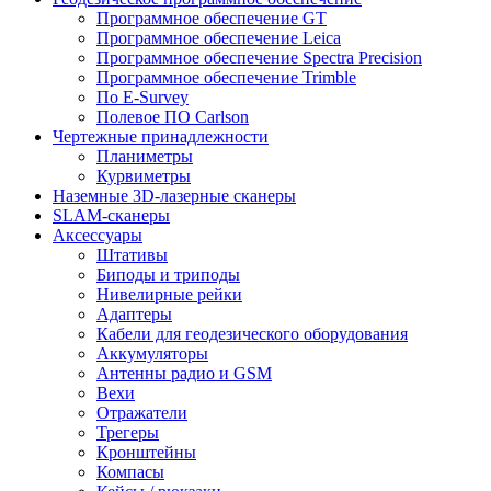
Программное обеспечение GT
Программное обеспечение Leica
Программное обеспечение Spectra Precision
Программное обеспечение Trimble
По E-Survey
Полевое ПО Carlson
Чертежные принадлежности
Планиметры
Курвиметры
Наземные 3D-лазерные сканеры
SLAM-сканеры
Аксессуары
Штативы
Биподы и триподы
Нивелирные рейки
Адаптеры
Кабели для геодезического оборудования
Аккумуляторы
Антенны радио и GSM
Вехи
Отражатели
Трегеры
Кронштейны
Компасы