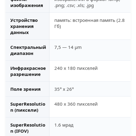
изображения
.png; .csv; .xls; .jpg
Устройство
память: встроенная память (2.8
хранения
Гб)
данных
Спектральный
7,5 — 14 µm
диапазон
Инфракрасное
240 x 180 пикселей
разрешение
Поле зрения
35° x 26°
SuperResolutio
480 x 360 пикселей
n (пиксели)
SuperResolutio
1.6 мрад
n (IFOV)