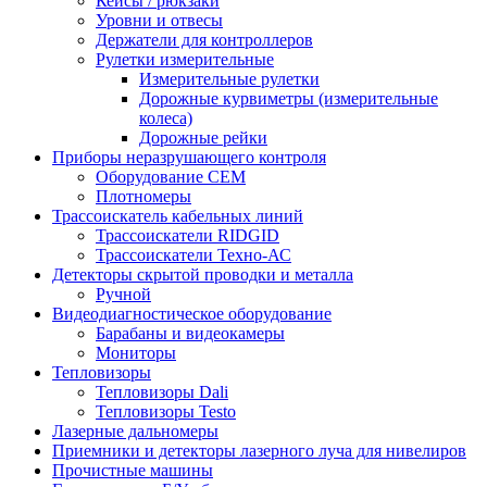
Кейсы / рюкзаки
Уровни и отвесы
Держатели для контроллеров
Рулетки измерительные
Измерительные рулетки
Дорожные курвиметры (измерительные
колеса)
Дорожные рейки
Приборы неразрушающего контроля
Оборудование CEM
Плотномеры
Трассоискатель кабельных линий
Трассоискатели RIDGID
Трассоискатели Техно-АС
Детекторы скрытой проводки и металла
Ручной
Видеодиагностическое оборудование
Барабаны и видеокамеры
Мониторы
Тепловизоры
Тепловизоры Dali
Тепловизоры Testo
Лазерные дальномеры
Приемники и детекторы лазерного луча для нивелиров
Прочистные машины