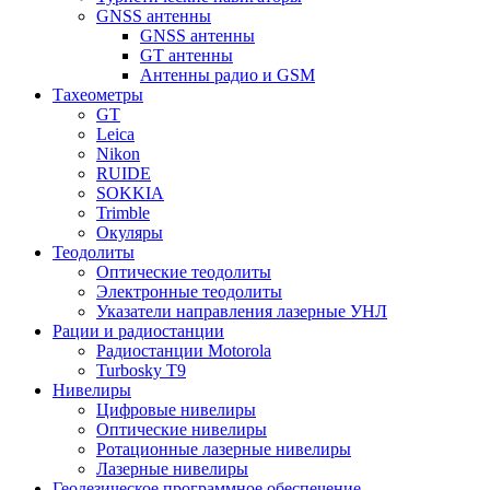
GNSS антенны
GNSS антенны
GT антенны
Антенны радио и GSM
Тахеометры
GT
Leica
Nikon
RUIDE
SOKKIA
Trimble
Окуляры
Теодолиты
Оптические теодолиты
Электронные теодолиты
Указатели направления лазерные УНЛ
Рации и радиостанции
Радиостанции Motorola
Turbosky T9
Нивелиры
Цифровые нивелиры
Оптические нивелиры
Ротационные лазерные нивелиры
Лазерные нивелиры
Геодезическое программное обеспечение