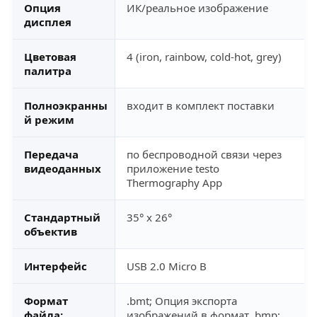
Опция
ИК/реальное изображение
дисплея
Цветовая
4 (iron, rainbow, cold-hot, grey)
палитра
Полноэкранны
входит в комплект поставки
й режим
Передача
по беспроводной связи через
видеоданных
приложение testo
Thermography App
Стандартный
35° x 26°
объектив
Интерфейс
USB 2.0 Micro B
Формат
.bmt; Опция экспорта
файла:
изображений в формат .bmp;