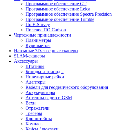
Программное обеспечение GT
Программное обеспечение Leica
Программное обеспечение Spectra Precision
Программное обеспечение Trimble
По E-Survey
Полевое ПО Carlson
Чертежные принадлежности
Планиметры
Курвиметры
Наземные 3D-лазерные сканеры
SLAM-сканеры
Аксессуары
Штативы
Биподы и триподы
Нивелирные рейки
Адаптеры
Кабели для геодезического оборудования
Аккумуляторы
Антенны радио и GSM
Вехи
Отражатели
Трегеры
Кронштейны
Компасы
Кейсы / рюкзаки