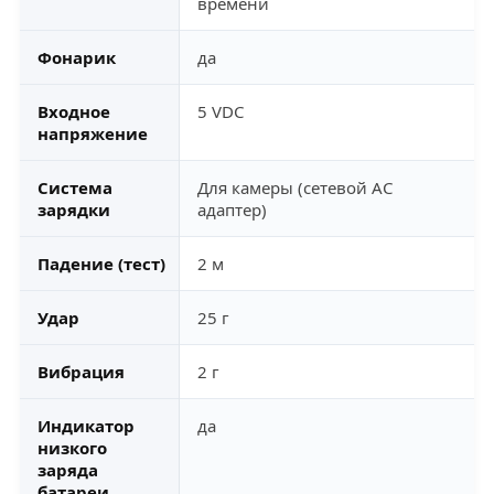
времени
Фонарик
да
Входное
5 VDC
напряжение
Система
Для камеры (сетевой АС
зарядки
адаптер)
Падение (тест)
2 м
Удар
25 г
Вибрация
2 г
Индикатор
да
низкого
заряда
батареи