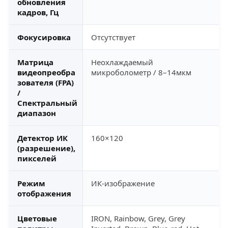
обновления
кадров, Гц
Фокусировка
Отсутствует
Матрица
Неохлаждаемый
видеопреобра
микроболометр / 8–14мкм
зователя (FPA)
/
Спектральный
диапазон
Детектор ИК
160×120
(разрешение),
пикселей
Режим
ИК-изображение
отображения
Цветовые
IRON, Rainbow, Grey, Grey