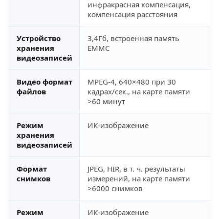
инфракрасная компенсация,
компенсация расстояния
Устройство
3,4Гб, встроенная память
хранения
EMMC
видеозаписей
Видео формат
MPEG-4, 640×480 при 30
файлов
кадрах/сек., на карте памяти
>60 минут
Режим
ИК-изображение
хранения
видеозаписей
Формат
JPEG, HIR, в т. ч. результаты
снимков
измерений, на карте памяти
>6000 снимков
Режим
ИК-изображение