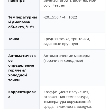
палитры
Inverted, Brown, Blue-red, Hot-
cold, Feather
Температурны
-20…550 / -4…1022
й диапазон
объекта, °С/°F
Точка
Средняя точка, три точки,
заданные вручную
Автоматическ
Автоматические маркеры
ое
(горячие и холодные)
определение
горячей/
холодной
точки
Корректировк
Коэффициент излучения,
а
отраженная температура,
температура окружающей
среды, влажность воздуха,