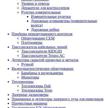
Уровни и отвесы
Держатели для контроллеров
Рулетки измерительные
Измерительные рулетки
Дорожные курвиметры (измерительные
колеса)
Дорожные рейки
Приборы неразрушающего контроля
Оборудование CEM
Плотномеры
Трассоискатель кабельных линий
Трассоискатели RIDGID
Трассоискатели Техно-АС
Детекторы скрытой проводки и металла
Ручной
Видеодиагностическое оборудование
Барабаны и видеокамеры
Мониторы
Тепловизоры
Тепловизоры Dali
Тепловизоры Testo
Лазерные дальномеры
Приемники и детекторы лазерного луча для нивелиров
Прочистные машины
Геодезическое Б/У оборудование