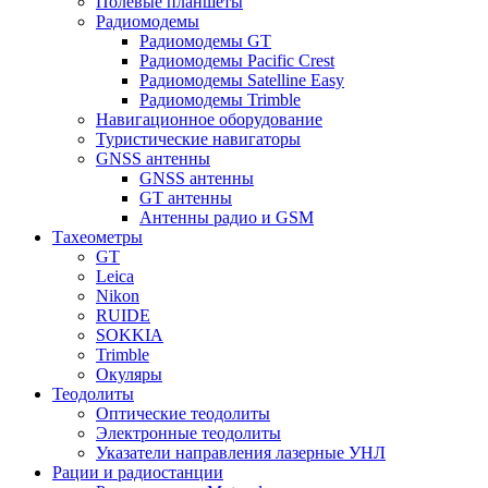
Полевые планшеты
Радиомодемы
Радиомодемы GT
Радиомодемы Pacific Crest
Радиомодемы Satelline Easy
Радиомодемы Trimble
Навигационное оборудование
Туристические навигаторы
GNSS антенны
GNSS антенны
GT антенны
Антенны радио и GSM
Тахеометры
GT
Leica
Nikon
RUIDE
SOKKIA
Trimble
Окуляры
Теодолиты
Оптические теодолиты
Электронные теодолиты
Указатели направления лазерные УНЛ
Рации и радиостанции