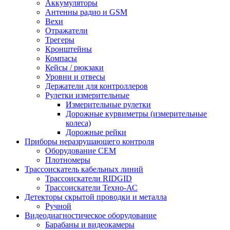
Аккумуляторы
Антенны радио и GSM
Вехи
Отражатели
Трегеры
Кронштейны
Компасы
Кейсы / рюкзаки
Уровни и отвесы
Держатели для контроллеров
Рулетки измерительные
Измерительные рулетки
Дорожные курвиметры (измерительные
колеса)
Дорожные рейки
Приборы неразрушающего контроля
Оборудование CEM
Плотномеры
Трассоискатель кабельных линий
Трассоискатели RIDGID
Трассоискатели Техно-АС
Детекторы скрытой проводки и металла
Ручной
Видеодиагностическое оборудование
Барабаны и видеокамеры