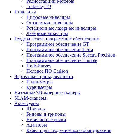
Радиостанции Motorola
Turbosky T9
Нивелиры
Цифровые нивелиры
Оптические нивелиры
Ротационные лазерные нивелиры
Лазерные нивелиры
Геодезическое программное обеспечение
Программное обеспечение GT
Программное обеспечение Leica
Программное обеспечение Spectra Precision
Программное обеспечение Trimble
По E-Survey
Полевое ПО Carlson
Чертежные принадлежности
Планиметры
Курвиметры
Наземные 3D-лазерные сканеры
SLAM-сканеры
Аксессуары
Штативы
Биподы и триподы
Нивелирные рейки
Адаптеры
Кабели для геодезического оборудования