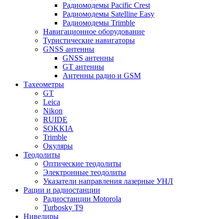
Радиомодемы Pacific Crest
Радиомодемы Satelline Easy
Радиомодемы Trimble
Навигационное оборудование
Туристические навигаторы
GNSS антенны
GNSS антенны
GT антенны
Антенны радио и GSM
Тахеометры
GT
Leica
Nikon
RUIDE
SOKKIA
Trimble
Окуляры
Теодолиты
Оптические теодолиты
Электронные теодолиты
Указатели направления лазерные УНЛ
Рации и радиостанции
Радиостанции Motorola
Turbosky T9
Нивелиры