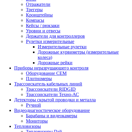
Отражатели
Трегеры
Кронштейны
Компасы
Кейсы / рюкзаки
Уровни и отвесы
Держатели для контроллеров
Рулетки измерительные
Измерительные рулетки
Дорожные курвиметры (измерительные
колеса)
Дорожные рейки
Приборы неразрушающего контроля
Оборудование CEM
Плотномеры
Трассоискатель кабельных линий
Трассоискатели RIDGID
Трассоискатели Техно-АС
Детекторы скрытой проводки и металла
Ручной
Видеодиагностическое оборудование
Барабаны и видеокамеры
Мониторы
Тепловизоры
Тепловизоры Dali