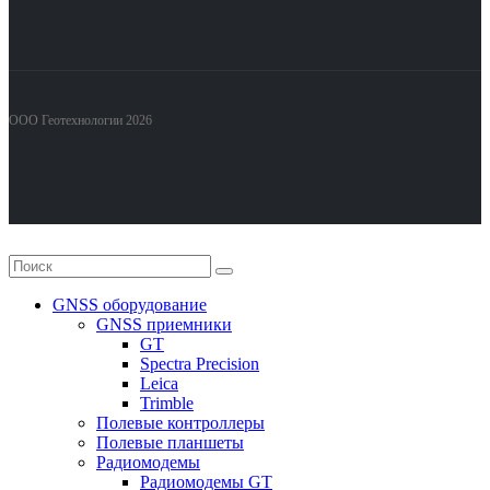
ООО Геотехнологии 2026
GNSS оборудование
GNSS приемники
GT
Spectra Precision
Leica
Trimble
Полевые контроллеры
Полевые планшеты
Радиомодемы
Радиомодемы GT