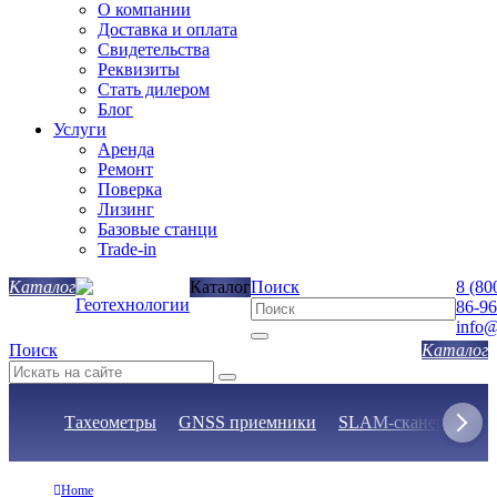
О компании
Доставка и оплата
Свидетельства
Реквизиты
Стать дилером
Блог
Услуги
Аренда
Ремонт
Поверка
Лизинг
Базовые станци
Trade-in
Каталог
Поиск
8 (80
86-96
info@
Поиск
Тахеометры
GNSS приемники
SLAM-сканеры
Н
Home