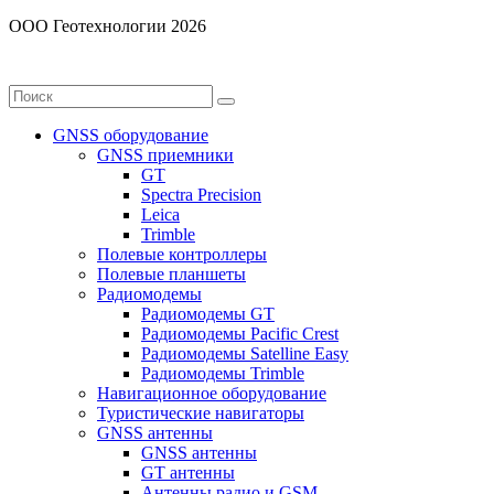
ООО Геотехнологии 2026
GNSS оборудование
GNSS приемники
GT
Spectra Precision
Leica
Trimble
Полевые контроллеры
Полевые планшеты
Радиомодемы
Радиомодемы GT
Радиомодемы Pacific Crest
Радиомодемы Satelline Easy
Радиомодемы Trimble
Навигационное оборудование
Туристические навигаторы
GNSS антенны
GNSS антенны
GT антенны
Антенны радио и GSM