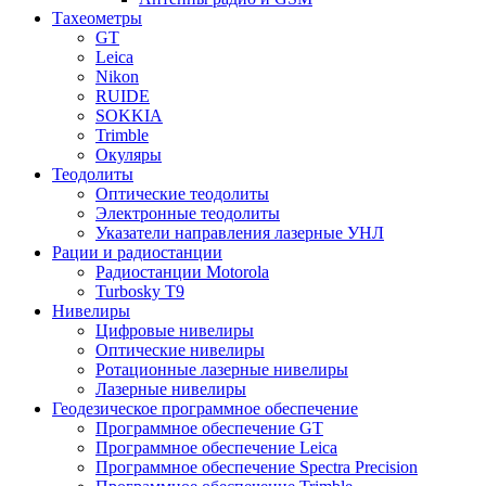
Тахеометры
GT
Leica
Nikon
RUIDE
SOKKIA
Trimble
Окуляры
Теодолиты
Оптические теодолиты
Электронные теодолиты
Указатели направления лазерные УНЛ
Рации и радиостанции
Радиостанции Motorola
Turbosky T9
Нивелиры
Цифровые нивелиры
Оптические нивелиры
Ротационные лазерные нивелиры
Лазерные нивелиры
Геодезическое программное обеспечение
Программное обеспечение GT
Программное обеспечение Leica
Программное обеспечение Spectra Precision