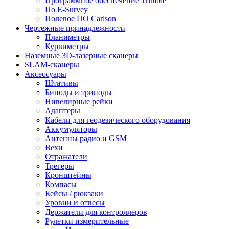
Программное обеспечение Trimble
По E-Survey
Полевое ПО Carlson
Чертежные принадлежности
Планиметры
Курвиметры
Наземные 3D-лазерные сканеры
SLAM-сканеры
Аксессуары
Штативы
Биподы и триподы
Нивелирные рейки
Адаптеры
Кабели для геодезического оборудования
Аккумуляторы
Антенны радио и GSM
Вехи
Отражатели
Трегеры
Кронштейны
Компасы
Кейсы / рюкзаки
Уровни и отвесы
Держатели для контроллеров
Рулетки измерительные