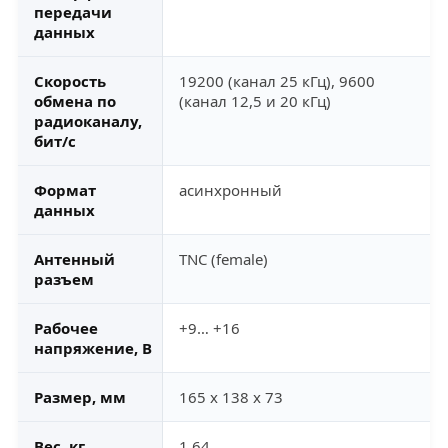
передачи
данных
Скорость
19200 (канал 25 кГц), 9600
обмена по
(канал 12,5 и 20 кГц)
радиоканалу,
бит/с
Формат
асинхронный
данных
Антенный
TNC (female)
разъем
Рабочее
+9… +16
напряжение, В
Размер, мм
165 x 138 x 73
Вес, кг
1,64