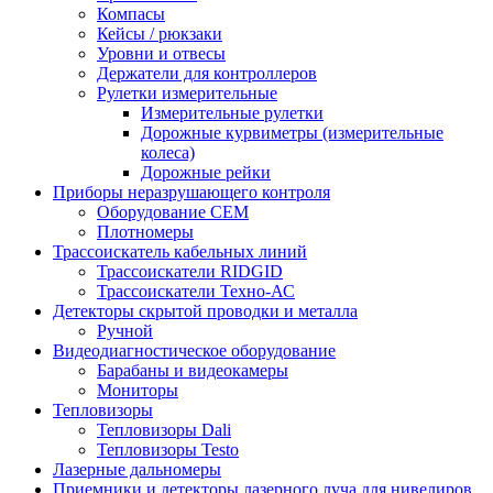
Компасы
Кейсы / рюкзаки
Уровни и отвесы
Держатели для контроллеров
Рулетки измерительные
Измерительные рулетки
Дорожные курвиметры (измерительные
колеса)
Дорожные рейки
Приборы неразрушающего контроля
Оборудование CEM
Плотномеры
Трассоискатель кабельных линий
Трассоискатели RIDGID
Трассоискатели Техно-АС
Детекторы скрытой проводки и металла
Ручной
Видеодиагностическое оборудование
Барабаны и видеокамеры
Мониторы
Тепловизоры
Тепловизоры Dali
Тепловизоры Testo
Лазерные дальномеры
Приемники и детекторы лазерного луча для нивелиров