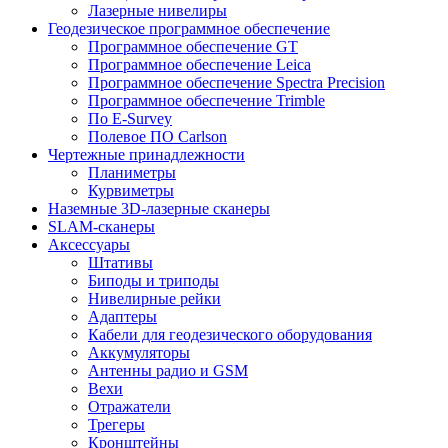
Лазерные нивелиры
Геодезическое программное обеспечение
Программное обеспечение GT
Программное обеспечение Leica
Программное обеспечение Spectra Precision
Программное обеспечение Trimble
По E-Survey
Полевое ПО Carlson
Чертежные принадлежности
Планиметры
Курвиметры
Наземные 3D-лазерные сканеры
SLAM-сканеры
Аксессуары
Штативы
Биподы и триподы
Нивелирные рейки
Адаптеры
Кабели для геодезического оборудования
Аккумуляторы
Антенны радио и GSM
Вехи
Отражатели
Трегеры
Кронштейны