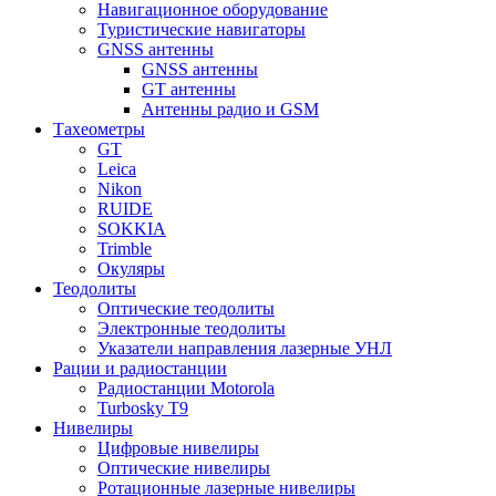
Навигационное оборудование
Туристические навигаторы
GNSS антенны
GNSS антенны
GT антенны
Антенны радио и GSM
Тахеометры
GT
Leica
Nikon
RUIDE
SOKKIA
Trimble
Окуляры
Теодолиты
Оптические теодолиты
Электронные теодолиты
Указатели направления лазерные УНЛ
Рации и радиостанции
Радиостанции Motorola
Turbosky T9
Нивелиры
Цифровые нивелиры
Оптические нивелиры
Ротационные лазерные нивелиры