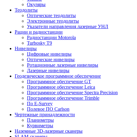
Окуляры
Теодолиты
Оптические теодолиты
Электронные теодолиты
Указатели направления лазерные УНЛ
Рации и радиостанции
Радиостанции Motorola
Turbosky T9
Нивелиры
Цифровые нивелиры
Оптические нивелиры
Ротационные лазерные нивелиры
Лазерные нивелиры
Геодезическое программное обеспечение
Программное обеспечение GT
Программное обеспечение Leica
Программное обеспечение Spectra Precision
Программное обеспечение Trimble
По E-Survey
Полевое ПО Carlson
Чертежные принадлежности
Планиметры
Курвиметры
Наземные 3D-лазерные сканеры
SLAM-сканеры