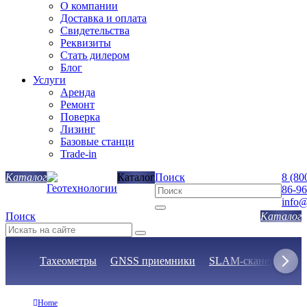
О компании
Доставка и оплата
Свидетельства
Реквизиты
Стать дилером
Блог
Услуги
Аренда
Ремонт
Поверка
Лизинг
Базовые станци
Trade-in
Каталог
Поиск
8 (80
86-96
info@
Поиск
Тахеометры
GNSS приемники
SLAM-сканеры
Н
Home