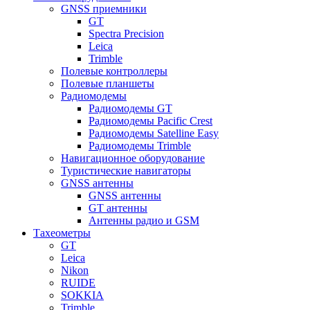
GNSS приемники
GT
Spectra Precision
Leica
Trimble
Полевые контроллеры
Полевые планшеты
Радиомодемы
Радиомодемы GT
Радиомодемы Pacific Crest
Радиомодемы Satelline Easy
Радиомодемы Trimble
Навигационное оборудование
Туристические навигаторы
GNSS антенны
GNSS антенны
GT антенны
Антенны радио и GSM
Тахеометры
GT
Leica
Nikon
RUIDE
SOKKIA
Trimble