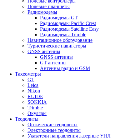
Полевые контроллеры
Полевые планшеты
Радиомодемы
Радиомодемы GT
Радиомодемы Pacific Crest
Радиомодемы Satelline Easy
Радиомодемы Trimble
Навигационное оборудование
Туристические навигаторы
GNSS антенны
GNSS антенны
GT антенны
Антенны радио и GSM
Тахеометры
GT
Leica
Nikon
RUIDE
SOKKIA
Trimble
Окуляры
Теодолиты
Оптические теодолиты
Электронные теодолиты
Указатели направления лазерные УНЛ