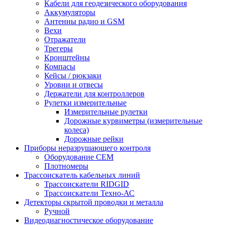
Кабели для геодезического оборудования
Аккумуляторы
Антенны радио и GSM
Вехи
Отражатели
Трегеры
Кронштейны
Компасы
Кейсы / рюкзаки
Уровни и отвесы
Держатели для контроллеров
Рулетки измерительные
Измерительные рулетки
Дорожные курвиметры (измерительные
колеса)
Дорожные рейки
Приборы неразрушающего контроля
Оборудование CEM
Плотномеры
Трассоискатель кабельных линий
Трассоискатели RIDGID
Трассоискатели Техно-АС
Детекторы скрытой проводки и металла
Ручной
Видеодиагностическое оборудование