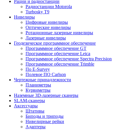
Рации и радиостанции
Радиостанции Motorola
Turbosky T9
Нивелиры
Цифровые нивелиры
Оптические нивелиры
Ротационные лазерные нивелиры
Лазерные нивелиры
Геодезическое программное обеспечение
Программное обеспечение GT
Программное обеспечение Leica
Программное обеспечение Spectra Precision
Программное обеспечение Trimble
По E-Survey
Полевое ПО Carlson
Чертежные принадлежности
Планиметры
Курвиметры
Наземные 3D-лазерные сканеры
SLAM-сканеры
Аксессуары
Штативы
Биподы и триподы
Нивелирные рейки
Адаптеры