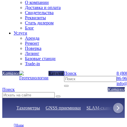
О компании
Доставка и оплата
Свидетельства
Реквизиты
Стать дилером
Блог
Услуги
Аренда
Ремонт
Поверка
Лизинг
Базовые станци
Trade-in
Каталог
Поиск
8 (80
86-96
info@
Поиск
Тахеометры
GNSS приемники
SLAM-сканеры
Н
Home