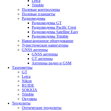
Leica
Trimble
Полевые контроллеры
Полевые планшеты
Радиомодемы
Радиомодемы GT
Радиомодемы Pacific Crest
Радиомодемы Satelline Easy
Радиомодемы Trimble
Навигационное оборудование
Туристические навигаторы
GNSS антенны
GNSS антенны
GT антенны
Антенны радио и GSM
Тахеометры
GT
Leica
Nikon
RUIDE
SOKKIA
Trimble
Окуляры
Теодолиты
Оптические теодолиты