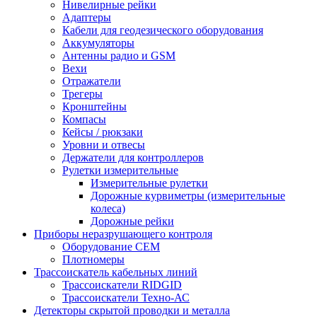
Нивелирные рейки
Адаптеры
Кабели для геодезического оборудования
Аккумуляторы
Антенны радио и GSM
Вехи
Отражатели
Трегеры
Кронштейны
Компасы
Кейсы / рюкзаки
Уровни и отвесы
Держатели для контроллеров
Рулетки измерительные
Измерительные рулетки
Дорожные курвиметры (измерительные
колеса)
Дорожные рейки
Приборы неразрушающего контроля
Оборудование CEM
Плотномеры
Трассоискатель кабельных линий
Трассоискатели RIDGID
Трассоискатели Техно-АС
Детекторы скрытой проводки и металла