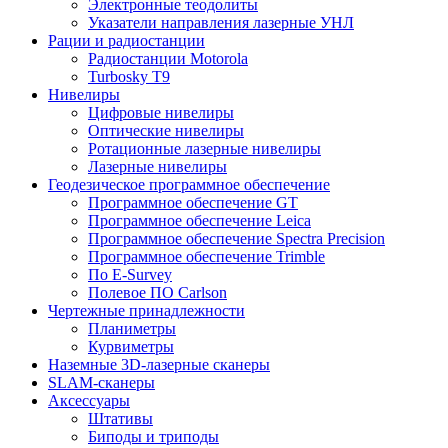
Электронные теодолиты
Указатели направления лазерные УНЛ
Рации и радиостанции
Радиостанции Motorola
Turbosky T9
Нивелиры
Цифровые нивелиры
Оптические нивелиры
Ротационные лазерные нивелиры
Лазерные нивелиры
Геодезическое программное обеспечение
Программное обеспечение GT
Программное обеспечение Leica
Программное обеспечение Spectra Precision
Программное обеспечение Trimble
По E-Survey
Полевое ПО Carlson
Чертежные принадлежности
Планиметры
Курвиметры
Наземные 3D-лазерные сканеры
SLAM-сканеры
Аксессуары
Штативы
Биподы и триподы