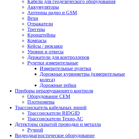
Кабели для геодезического оборудования
Аккумуляторы
Антенны радио и GSM
Вехи
Отражатели
Трегеры
Кронштейны
Компасы
Кейсы / рюкзаки
Уровни и отвесы
Держатели для контроллеров
Рулетки измерительные
Измерительные рулетки
Дорожные курвиметры (измерительные
колеса)
Дорожные рейки
Приборы неразрушающего контроля
Оборудование CEM
Плотномеры
Трассоискатель кабельных линий
Трассоискатели RIDGID
Трассоискатели Техно-АС
Детекторы скрытой проводки и металла
Ручной
Видеодиагностическое оборудование