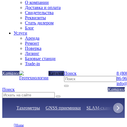
О компании
Доставка и оплата
Свидетельства
Реквизиты
Стать дилером
Блог
Услуги
Аренда
Ремонт
Поверка
Лизинг
Базовые станци
Trade-in
Каталог
Поиск
8 (80
86-96
info@
Поиск
Тахеометры
GNSS приемники
SLAM-сканеры
Н
Home