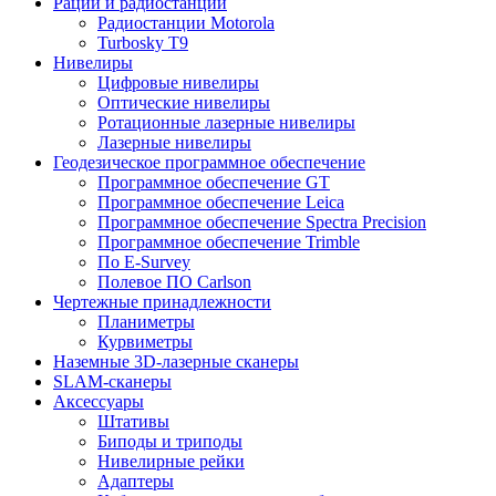
Рации и радиостанции
Радиостанции Motorola
Turbosky T9
Нивелиры
Цифровые нивелиры
Оптические нивелиры
Ротационные лазерные нивелиры
Лазерные нивелиры
Геодезическое программное обеспечение
Программное обеспечение GT
Программное обеспечение Leica
Программное обеспечение Spectra Precision
Программное обеспечение Trimble
По E-Survey
Полевое ПО Carlson
Чертежные принадлежности
Планиметры
Курвиметры
Наземные 3D-лазерные сканеры
SLAM-сканеры
Аксессуары
Штативы
Биподы и триподы
Нивелирные рейки
Адаптеры