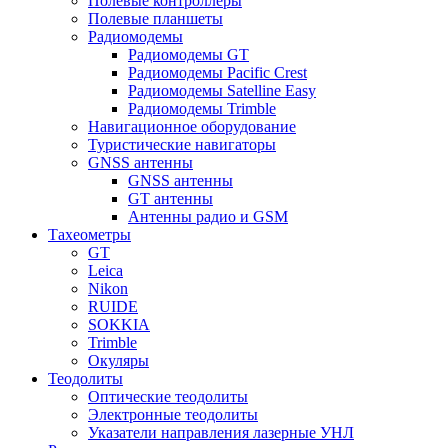
Полевые контроллеры
Полевые планшеты
Радиомодемы
Радиомодемы GT
Радиомодемы Pacific Crest
Радиомодемы Satelline Easy
Радиомодемы Trimble
Навигационное оборудование
Туристические навигаторы
GNSS антенны
GNSS антенны
GT антенны
Антенны радио и GSM
Тахеометры
GT
Leica
Nikon
RUIDE
SOKKIA
Trimble
Окуляры
Теодолиты
Оптические теодолиты
Электронные теодолиты
Указатели направления лазерные УНЛ