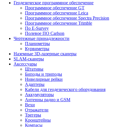
Геодезическое программное обеспечение
Программное обеспечение GT
Программное обеспечение Leica
Программное обеспечение Spectra Precision
Программное обеспечение Trimble
По E-Survey
Полевое ПО Carlson
Чертежные принадлежности
Планиметры
Курвиметры
Наземные 3D-лазерные сканеры
SLAM-сканеры
Аксессуары
Штативы
Биподы и триподы
Нивелирные рейки
Адаптеры
Кабели для геодезического оборудования
Аккумуляторы
Антенны радио и GSM
Вехи
Отражатели
Трегеры
Кронштейны
Компасы