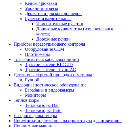
Кейсы / рюкзаки
Уровни и отвесы
Держатели для контроллеров
Рулетки измерительные
Измерительные рулетки
Дорожные курвиметры (измерительные
колеса)
Дорожные рейки
Приборы неразрушающего контроля
Оборудование CEM
Плотномеры
Трассоискатель кабельных линий
Трассоискатели RIDGID
Трассоискатели Техно-АС
Детекторы скрытой проводки и металла
Ручной
Видеодиагностическое оборудование
Барабаны и видеокамеры
Мониторы
Тепловизоры
Тепловизоры Dali
Тепловизоры Testo
Лазерные дальномеры
Приемники и детекторы лазерного луча для нивелиров
Прочистные машины