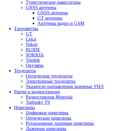
Туристические навигаторы
GNSS антенны
GNSS антенны
GT антенны
Антенны радио и GSM
Тахеометры
GT
Leica
Nikon
RUIDE
SOKKIA
Trimble
Окуляры
Теодолиты
Оптические теодолиты
Электронные теодолиты
Указатели направления лазерные УНЛ
Рации и радиостанции
Радиостанции Motorola
Turbosky T9
Нивелиры
Цифровые нивелиры
Оптические нивелиры
Ротационные лазерные нивелиры
Лазерные нивелиры