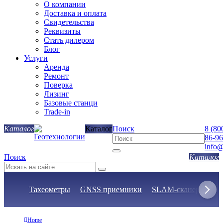
О компании
Доставка и оплата
Свидетельства
Реквизиты
Стать дилером
Блог
Услуги
Аренда
Ремонт
Поверка
Лизинг
Базовые станци
Trade-in
Каталог
Поиск
8 (80
86-96
info@
Поиск
Тахеометры
GNSS приемники
SLAM-сканеры
Н
Home