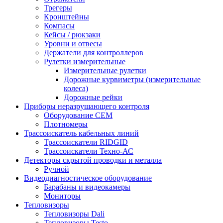
Трегеры
Кронштейны
Компасы
Кейсы / рюкзаки
Уровни и отвесы
Держатели для контроллеров
Рулетки измерительные
Измерительные рулетки
Дорожные курвиметры (измерительные
колеса)
Дорожные рейки
Приборы неразрушающего контроля
Оборудование CEM
Плотномеры
Трассоискатель кабельных линий
Трассоискатели RIDGID
Трассоискатели Техно-АС
Детекторы скрытой проводки и металла
Ручной
Видеодиагностическое оборудование
Барабаны и видеокамеры
Мониторы
Тепловизоры
Тепловизоры Dali
Тепловизоры Testo