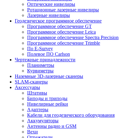
Оптические нивелиры
Ротационные лазерные нивелиры
Лазерные нивелиры
Геодезическое программное обеспечение
Программное обеспечение GT
Программное обеспечение Leica
Программное обеспечение Spectra Precision
Программное обеспечение Trimble
По E-Survey
Полевое ПО Carlson
Чертежные принадлежности
Планиметры
Курвиметры
Наземные 3D-лазерные сканеры
SLAM-сканеры
Аксессуары
Штативы
Биподы и триподы
Нивелирные рейки
Адаптеры
Кабели для геодезического оборудования
Аккумуляторы
Антенны радио и GSM
Вехи
Отражатели