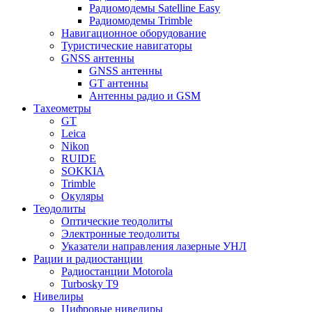
Радиомодемы Satelline Easy
Радиомодемы Trimble
Навигационное оборудование
Туристические навигаторы
GNSS антенны
GNSS антенны
GT антенны
Антенны радио и GSM
Тахеометры
GT
Leica
Nikon
RUIDE
SOKKIA
Trimble
Окуляры
Теодолиты
Оптические теодолиты
Электронные теодолиты
Указатели направления лазерные УНЛ
Рации и радиостанции
Радиостанции Motorola
Turbosky T9
Нивелиры
Цифровые нивелиры