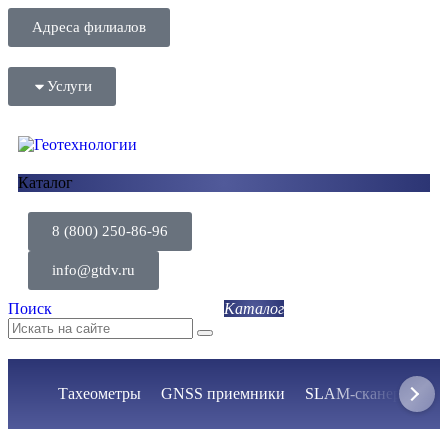
Адреса филиалов
Услуги
Каталог
8 (800) 250-86-96
info@gtdv.ru
Поиск
Тахеометры
GNSS приемники
SLAM-сканеры
Н