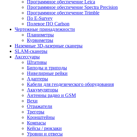
Программное обеспечение Leica
Программное обеспечение Spectra Precision
Программное обеспечение Trimble
По E-Survey
Полевое ПО Carlson
Чертежные принадлежности
Планиметры
Курвиметры
Наземные 3D-лазерные сканеры
SLAM-сканеры
Аксессуары
Штативы
Биподы и триподы
Нивелирные рейки
Адаптеры
Кабели для геодезического оборудования
Аккумуляторы
Антенны радио и GSM
Вехи
Отражатели
Трегеры
Кронштейны
Компасы
Кейсы / рюкзаки
Уровни и отвесы