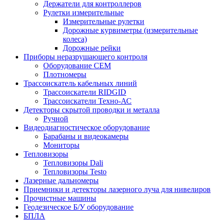
Держатели для контроллеров
Рулетки измерительные
Измерительные рулетки
Дорожные курвиметры (измерительные
колеса)
Дорожные рейки
Приборы неразрушающего контроля
Оборудование CEM
Плотномеры
Трассоискатель кабельных линий
Трассоискатели RIDGID
Трассоискатели Техно-АС
Детекторы скрытой проводки и металла
Ручной
Видеодиагностическое оборудование
Барабаны и видеокамеры
Мониторы
Тепловизоры
Тепловизоры Dali
Тепловизоры Testo
Лазерные дальномеры
Приемники и детекторы лазерного луча для нивелиров
Прочистные машины
Геодезическое Б/У оборудование
БПЛА