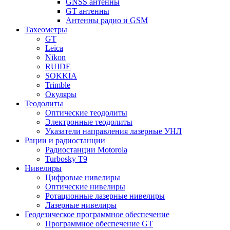
GNSS антенны
GT антенны
Антенны радио и GSM
Тахеометры
GT
Leica
Nikon
RUIDE
SOKKIA
Trimble
Окуляры
Теодолиты
Оптические теодолиты
Электронные теодолиты
Указатели направления лазерные УНЛ
Рации и радиостанции
Радиостанции Motorola
Turbosky T9
Нивелиры
Цифровые нивелиры
Оптические нивелиры
Ротационные лазерные нивелиры
Лазерные нивелиры
Геодезическое программное обеспечение
Программное обеспечение GT