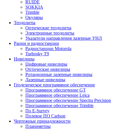
RUIDE
SOKKIA
Trimble
Окуляры
Теодолиты
Оптические теодолиты
Электронные теодолиты
Указатели направления лазерные УНЛ
Рации и радиостанции
Радиостанции Motorola
Turbosky T9
Нивелиры
Цифровые нивелиры
Оптические нивелиры
Ротационные лазерные нивелиры
Лазерные нивелиры
Геодезическое программное обеспечение
Программное обеспечение GT
Программное обеспечение Leica
Программное обеспечение Spectra Precision
Программное обеспечение Trimble
По E-Survey
Полевое ПО Carlson
Чертежные принадлежности
Планиметры