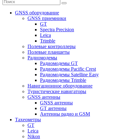
GNSS оборудование
GNSS приемники
GT
Spectra Precision
Leica
Trimble
Полевые контроллеры
Полевые планшеты
Радиомодемы
Радиомодемы GT
Радиомодемы Pacific Crest
Радиомодемы Satelline Easy
Радиомодемы Trimble
Навигационное оборудование
Туристические навигаторы
GNSS антенны
GNSS антенны
GT антенны
Антенны радио и GSM
Тахеометры
GT
Leica
Nikon