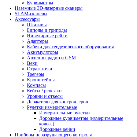
Курвиметры
Наземные 3D-лазерные сканеры
SLAM-сканеры
Аксессуары
Штативы
Биподы и триподы
Нивелирные рейки
Адаптеры
Кабели для геодезического оборудования
Аккумуляторы
Антенны радио и GSM
Вехи
Отражатели
Трегеры
Кронштейны
Компасы
Кейсы / рюкзаки
Уровни и отвесы
Держатели для контроллеров
Рулетки измерительные
Измерительные рулетки
Дорожные курвиметры (измерительные
колеса)
Дорожные рейки
Приборы неразрушающего контроля