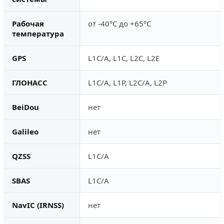
Рабочая
от -40°С до +65°С
температура
GPS
L1C/A, L1C, L2C, L2E
ГЛОНАСС
L1C/A, L1P, L2C/A, L2P
BeiDou
нет
Galileo
нет
QZSS
L1C/A
SBAS
L1C/A
NavIC (IRNSS)
нет