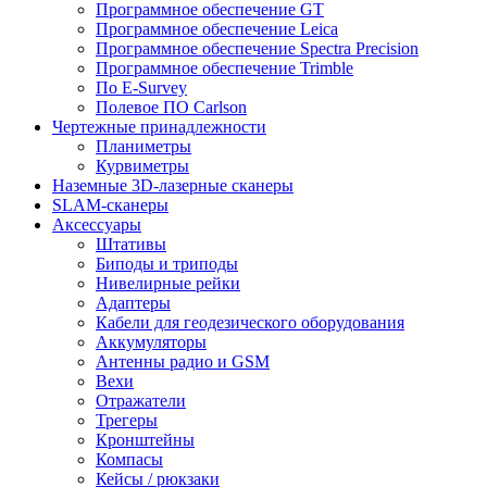
Программное обеспечение GT
Программное обеспечение Leica
Программное обеспечение Spectra Precision
Программное обеспечение Trimble
По E-Survey
Полевое ПО Carlson
Чертежные принадлежности
Планиметры
Курвиметры
Наземные 3D-лазерные сканеры
SLAM-сканеры
Аксессуары
Штативы
Биподы и триподы
Нивелирные рейки
Адаптеры
Кабели для геодезического оборудования
Аккумуляторы
Антенны радио и GSM
Вехи
Отражатели
Трегеры
Кронштейны
Компасы
Кейсы / рюкзаки