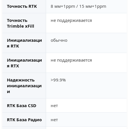
Точность RTK
8 мм+1ppm / 15 мм+1ppm
Точность
не поддерживается
Trimble xFill
Инициализаци
обычно
я RTK
Инициализаци
не поддерживается
я RTX
Надежность
>99.9%
инициализаци
и
RTK База CSD
нет
RTK База Радио
нет