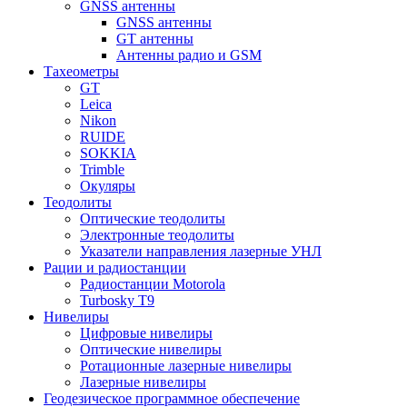
GNSS антенны
GNSS антенны
GT антенны
Антенны радио и GSM
Тахеометры
GT
Leica
Nikon
RUIDE
SOKKIA
Trimble
Окуляры
Теодолиты
Оптические теодолиты
Электронные теодолиты
Указатели направления лазерные УНЛ
Рации и радиостанции
Радиостанции Motorola
Turbosky T9
Нивелиры
Цифровые нивелиры
Оптические нивелиры
Ротационные лазерные нивелиры
Лазерные нивелиры
Геодезическое программное обеспечение