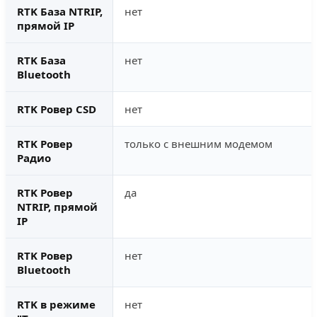
RTK База NTRIP,
нет
прямой IP
RTK База
нет
Bluetooth
RTK Ровер CSD
нет
RTK Ровер
только с внешним модемом
Радио
RTK Ровер
да
NTRIP, прямой
IP
RTK Ровер
нет
Bluetooth
RTK в режиме
нет