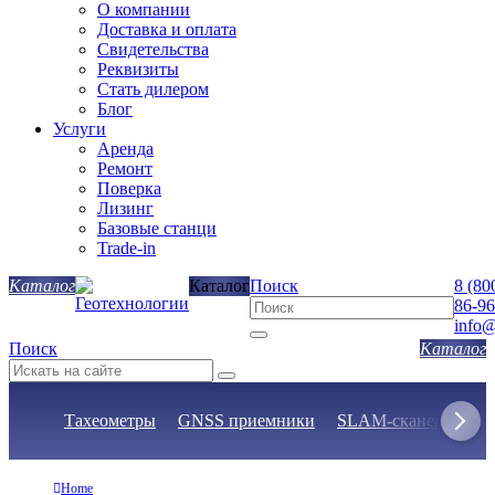
О компании
Доставка и оплата
Свидетельства
Реквизиты
Стать дилером
Блог
Услуги
Аренда
Ремонт
Поверка
Лизинг
Базовые станци
Trade-in
Каталог
Поиск
8 (80
86-96
info@
Поиск
Тахеометры
GNSS приемники
SLAM-сканеры
Н
Home