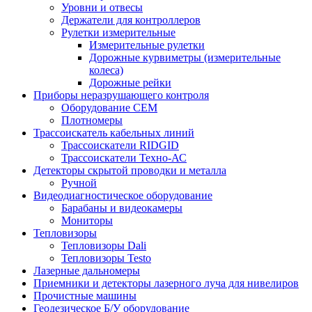
Уровни и отвесы
Держатели для контроллеров
Рулетки измерительные
Измерительные рулетки
Дорожные курвиметры (измерительные
колеса)
Дорожные рейки
Приборы неразрушающего контроля
Оборудование CEM
Плотномеры
Трассоискатель кабельных линий
Трассоискатели RIDGID
Трассоискатели Техно-АС
Детекторы скрытой проводки и металла
Ручной
Видеодиагностическое оборудование
Барабаны и видеокамеры
Мониторы
Тепловизоры
Тепловизоры Dali
Тепловизоры Testo
Лазерные дальномеры
Приемники и детекторы лазерного луча для нивелиров
Прочистные машины
Геодезическое Б/У оборудование