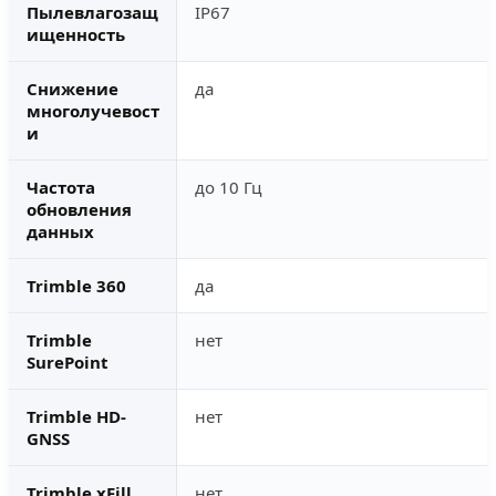
Пылевлагозащ
IP67
ищенность
Снижение
да
многолучевост
и
Частота
до 10 Гц
обновления
данных
Trimble 360
да
Trimble
нет
SurePoint
Trimble HD-
нет
GNSS
Trimble xFill
нет