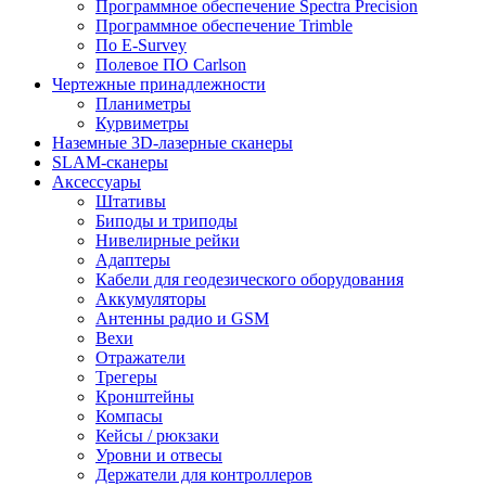
Программное обеспечение Spectra Precision
Программное обеспечение Trimble
По E-Survey
Полевое ПО Carlson
Чертежные принадлежности
Планиметры
Курвиметры
Наземные 3D-лазерные сканеры
SLAM-сканеры
Аксессуары
Штативы
Биподы и триподы
Нивелирные рейки
Адаптеры
Кабели для геодезического оборудования
Аккумуляторы
Антенны радио и GSM
Вехи
Отражатели
Трегеры
Кронштейны
Компасы
Кейсы / рюкзаки
Уровни и отвесы
Держатели для контроллеров