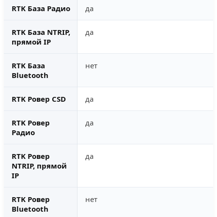
RTK База Радио
да
RTK База NTRIP,
да
прямой IP
RTK База
нет
Bluetooth
RTK Ровер CSD
да
RTK Ровер
да
Радио
RTK Ровер
да
NTRIP, прямой
IP
RTK Ровер
нет
Bluetooth