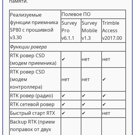
памяти.
Полевое ПО
Реализуемые
функции приемника
Survey
Survey
Trimble
SP80 с прошивкой
Pro
Mobile
Access
v3.30
v6.1.1
v1.3
v2017.00
Функции ровера
RTK ровер CSD
✔
нет
нет
(модем приемника)
RTK ровер CSD
(модем
нет
нет
✔
контроллера)
RTK ровер (радио)
✔
✔
✔
RTK сетевой ровер
✔
✔
✔
Быстрый старт RTX
✔
✔
нет
Backup RTK (прием
поправок от двух