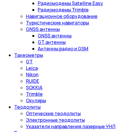
Радиомодемы Satelline Easy
Радиомодемы Trimble
Навигационное оборудование
Туристические навигаторы
GNSS антенны
GNSS антенны
GT антенны
Антенны радио и GSM
Тахеометры
GT
Leica
Nikon
RUIDE
SOKKIA
Trimble
Окуляры
Теодолиты
Оптические теодолиты
Электронные теодолиты
Указатели направления лазерные УНЛ