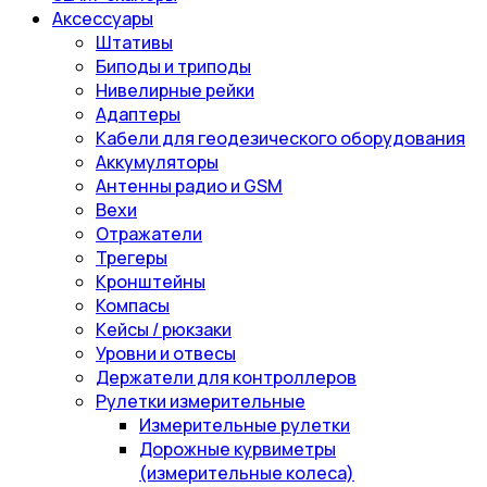
Аксессуары
Штативы
Биподы и триподы
Нивелирные рейки
Адаптеры
Кабели для геодезического оборудования
Аккумуляторы
Антенны радио и GSM
Вехи
Отражатели
Трегеры
Кронштейны
Компасы
Кейсы / рюкзаки
Уровни и отвесы
Держатели для контроллеров
Рулетки измерительные
Измерительные рулетки
Дорожные курвиметры
(измерительные колеса)