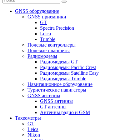
GNSS оборудование
GNSS приемники
GT
Spectra Precision
Leica
Trimble
Полевые контроллеры
Полевые планшеты
Радиомодемы
Радиомодемы GT
Радиомодемы Pacific Crest
Радиомодемы Satelline Easy
Радиомодемы Trimble
Навигационное оборудование
Туристические навигаторы
GNSS антенны
GNSS антенны
GT антенны
Антенны радио и GSM
Тахеометры
GT
Leica
Nikon