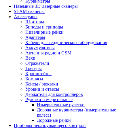
Курвиметры
Наземные 3D-лазерные сканеры
SLAM-сканеры
Аксессуары
Штативы
Биподы и триподы
Нивелирные рейки
Адаптеры
Кабели для геодезического оборудования
Аккумуляторы
Антенны радио и GSM
Вехи
Отражатели
Трегеры
Кронштейны
Компасы
Кейсы / рюкзаки
Уровни и отвесы
Держатели для контроллеров
Рулетки измерительные
Измерительные рулетки
Дорожные курвиметры (измерительные
колеса)
Дорожные рейки
Приборы неразрушающего контроля