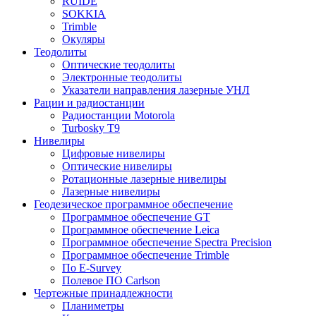
RUIDE
SOKKIA
Trimble
Окуляры
Теодолиты
Оптические теодолиты
Электронные теодолиты
Указатели направления лазерные УНЛ
Рации и радиостанции
Радиостанции Motorola
Turbosky T9
Нивелиры
Цифровые нивелиры
Оптические нивелиры
Ротационные лазерные нивелиры
Лазерные нивелиры
Геодезическое программное обеспечение
Программное обеспечение GT
Программное обеспечение Leica
Программное обеспечение Spectra Precision
Программное обеспечение Trimble
По E-Survey
Полевое ПО Carlson
Чертежные принадлежности
Планиметры