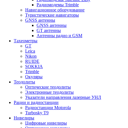
Радиомодемы Trimble
Навигационное оборудование
Туристические навигаторы
GNSS антенны
GNSS антенны
GT антенны
Антенны радио и GSM
Тахеометры
GT
Leica
Nikon
RUIDE
SOKKIA
Trimble
Окуляры
Теодолиты
Оптические теодолиты
Электронные теодолиты
Указатели направления лазерные УНЛ
Рации и радиостанции
Радиостанции Motorola
Turbosky T9
Нивелиры
Цифровые нивелиры