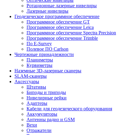
Оптические нивелиры
Ротационные лазерные нивелиры
Лазерные нивелиры
Геодезическое программное обеспечение
Программное обеспечение GT
Программное обеспечение Leica
Программное обеспечение Spectra Precision
Программное обеспечение Trimble
По E-Survey
Полевое ПО Carlson
Чертежные принадлежности
Планиметры
Курвиметры
Наземные 3D-лазерные сканеры
SLAM-сканеры
Аксессуары
Штативы
Биподы и триподы
Нивелирные рейки
Адаптеры
Кабели для геодезического оборудования
Аккумуляторы
Антенны радио и GSM
Вехи
Отражатели