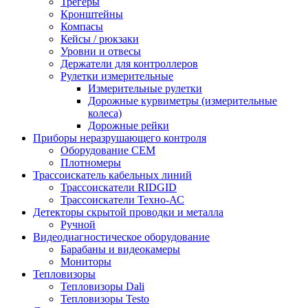
Трегеры
Кронштейны
Компасы
Кейсы / рюкзаки
Уровни и отвесы
Держатели для контроллеров
Рулетки измерительные
Измерительные рулетки
Дорожные курвиметры (измерительные
колеса)
Дорожные рейки
Приборы неразрушающего контроля
Оборудование CEM
Плотномеры
Трассоискатель кабельных линий
Трассоискатели RIDGID
Трассоискатели Техно-АС
Детекторы скрытой проводки и металла
Ручной
Видеодиагностическое оборудование
Барабаны и видеокамеры
Мониторы
Тепловизоры
Тепловизоры Dali
Тепловизоры Testo