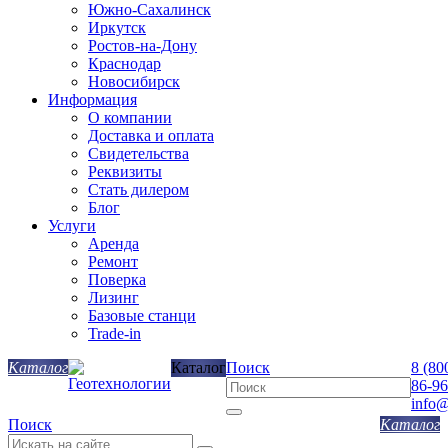
Южно-Сахалинск
Иркутск
Ростов-на-Дону
Краснодар
Новосибирск
Информация
О компании
Доставка и оплата
Свидетельства
Реквизиты
Стать дилером
Блог
Услуги
Аренда
Ремонт
Поверка
Лизинг
Базовые станци
Trade-in
Каталог
Поиск
8 (80
86-96
info@
Поиск