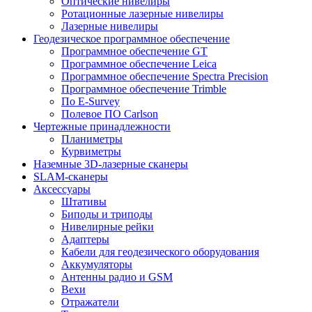
Оптические нивелиры
Ротационные лазерные нивелиры
Лазерные нивелиры
Геодезическое программное обеспечение
Программное обеспечение GT
Программное обеспечение Leica
Программное обеспечение Spectra Precision
Программное обеспечение Trimble
По E-Survey
Полевое ПО Carlson
Чертежные принадлежности
Планиметры
Курвиметры
Наземные 3D-лазерные сканеры
SLAM-сканеры
Аксессуары
Штативы
Биподы и триподы
Нивелирные рейки
Адаптеры
Кабели для геодезического оборудования
Аккумуляторы
Антенны радио и GSM
Вехи
Отражатели