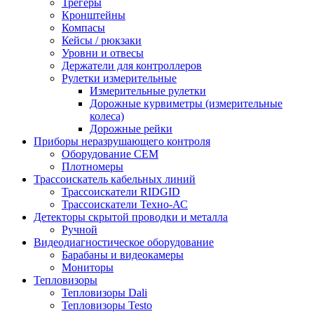
Трегеры
Кронштейны
Компасы
Кейсы / рюкзаки
Уровни и отвесы
Держатели для контроллеров
Рулетки измерительные
Измерительные рулетки
Дорожные курвиметры (измерительные
колеса)
Дорожные рейки
Приборы неразрушающего контроля
Оборудование CEM
Плотномеры
Трассоискатель кабельных линий
Трассоискатели RIDGID
Трассоискатели Техно-АС
Детекторы скрытой проводки и металла
Ручной
Видеодиагностическое оборудование
Барабаны и видеокамеры
Мониторы
Тепловизоры
Тепловизоры Dali
Тепловизоры Testo