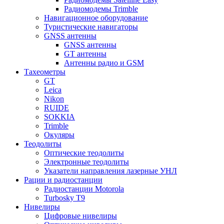
Радиомодемы Trimble
Навигационное оборудование
Туристические навигаторы
GNSS антенны
GNSS антенны
GT антенны
Антенны радио и GSM
Тахеометры
GT
Leica
Nikon
RUIDE
SOKKIA
Trimble
Окуляры
Теодолиты
Оптические теодолиты
Электронные теодолиты
Указатели направления лазерные УНЛ
Рации и радиостанции
Радиостанции Motorola
Turbosky T9
Нивелиры
Цифровые нивелиры