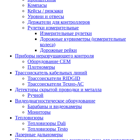
Компасы
Кейсы / рюкзаки
Уровни и отвесы
Держатели для контроллеров
Рулетки измерительные
Измерительные рулетки
Дорожные курвиметры (измерительные
колеса)
Дорожные рейки
Приборы неразрушающего контроля
Оборудование CEM
Плотномеры
Трассоискатель кабельных линий
Трассоискатели RIDGID
Трассоискатели Техно-АС
Детекторы скрытой проводки и металла
Ручной
Видеодиагностическое оборудование
Барабаны и видеокамеры
Мониторы
Тепловизоры
Тепловизоры Dali
Тепловизоры Testo
Лазерные дальномеры