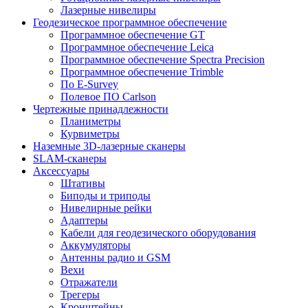
Лазерные нивелиры
Геодезическое программное обеспечение
Программное обеспечение GT
Программное обеспечение Leica
Программное обеспечение Spectra Precision
Программное обеспечение Trimble
По E-Survey
Полевое ПО Carlson
Чертежные принадлежности
Планиметры
Курвиметры
Наземные 3D-лазерные сканеры
SLAM-сканеры
Аксессуары
Штативы
Биподы и триподы
Нивелирные рейки
Адаптеры
Кабели для геодезического оборудования
Аккумуляторы
Антенны радио и GSM
Вехи
Отражатели
Трегеры
Кронштейны