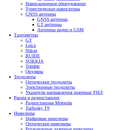
Навигационное оборудование
Туристические навигаторы
GNSS антенны
GNSS антенны
GT антенны
Антенны радио и GSM
Тахеометры
GT
Leica
Nikon
RUIDE
SOKKIA
Trimble
Окуляры
Теодолиты
Оптические теодолиты
Электронные теодолиты
Указатели направления лазерные УНЛ
Рации и радиостанции
Радиостанции Motorola
Turbosky T9
Нивелиры
Цифровые нивелиры
Оптические нивелиры
Ротационные лазерные нивелиры