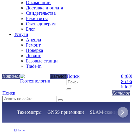
О компании
Доставка и оплата
Свидетельства
Реквизиты
Стать дилером
Блог
Услуги
Аренда
Ремонт
Поверка
Лизинг
Базовые станци
Trade-in
Каталог
Поиск
8 (80
86-96
info@
Поиск
Тахеометры
GNSS приемники
SLAM-сканеры
Н
Home