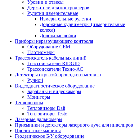
Уровни и отвесы
Держатели для контроллеров
Рулетки измерительные
Измерительные рулетки
Дорожные курвиметры (измерительные
колеса)
Дорожные рейки
Приборы неразрушающего контроля
Оборудование CEM
Плотномеры
Трассоискатель кабельных линий
Трассоискатели RIDGID
Трассоискатели Техно-АС
Детекторы скрытой проводки и металла
Ручной
Видеодиагностическое оборудование
Барабаны и видеокамеры
Мониторы
Тепловизоры
Тепловизоры Dali
Тепловизоры Testo
Лазерные дальномеры
Приемники и детекторы лазерного луча для нивелиров
Прочистные машины
Геодезическое Б/У оборудование