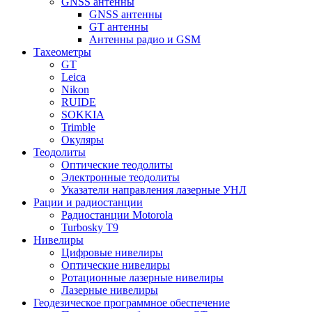
GNSS антенны
GNSS антенны
GT антенны
Антенны радио и GSM
Тахеометры
GT
Leica
Nikon
RUIDE
SOKKIA
Trimble
Окуляры
Теодолиты
Оптические теодолиты
Электронные теодолиты
Указатели направления лазерные УНЛ
Рации и радиостанции
Радиостанции Motorola
Turbosky T9
Нивелиры
Цифровые нивелиры
Оптические нивелиры
Ротационные лазерные нивелиры
Лазерные нивелиры
Геодезическое программное обеспечение