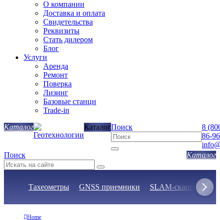
О компании
Доставка и оплата
Свидетельства
Реквизиты
Стать дилером
Блог
Услуги
Аренда
Ремонт
Поверка
Лизинг
Базовые станци
Trade-in
Каталог
Поиск
8 (80
86-96
info@
Поиск
Тахеометры
GNSS приемники
SLAM-сканеры
Н
Home