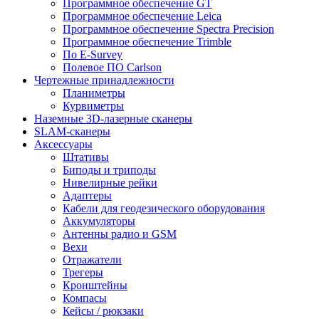
Программное обеспечение GT
Программное обеспечение Leica
Программное обеспечение Spectra Precision
Программное обеспечение Trimble
По E-Survey
Полевое ПО Carlson
Чертежные принадлежности
Планиметры
Курвиметры
Наземные 3D-лазерные сканеры
SLAM-сканеры
Аксессуары
Штативы
Биподы и триподы
Нивелирные рейки
Адаптеры
Кабели для геодезического оборудования
Аккумуляторы
Антенны радио и GSM
Вехи
Отражатели
Трегеры
Кронштейны
Компасы
Кейсы / рюкзаки